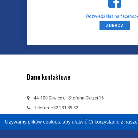
Odzwiedź Nas na facebook
ZOBACZ
Dane
kontaktowe
44-100 Gliwice ul. Stefana Okrzei 16
Telefon: +32 231 39 32
E-mail:
sekretariat@zsp8.gliwice.eu
Używamy plików cookies, aby ułatwić Ci korzystanie z nasz