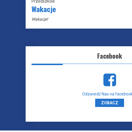
Przedszkole
Wakacje
Wakacje!
Facebook
Odzwiedź Nas na facebook
ZOBACZ