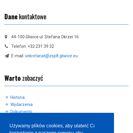
Dane
kontaktowe
44-100 Gliwice ul. Stefana Okrzei 16
Telefon: +32 231 39 32
E-mail:
sekretariat@zsp8.gliwice.eu
Warto
zobaczyć
Historia
Wydarzenia
Dokumenty
Deklaracja dostępności
Używamy plików cookies, aby ułatwić Ci
korzystanie z naszego serwisu aby