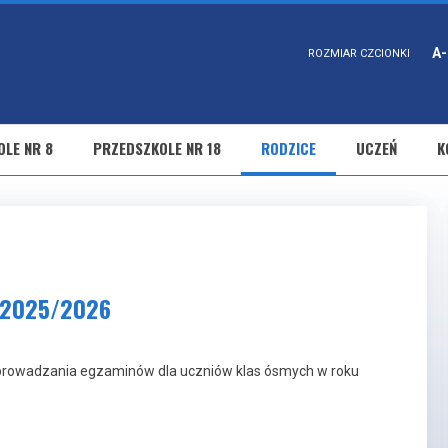
A-
ROZMIAR CZCIONKI
LE NR 8
PRZEDSZKOLE NR 18
RODZICE
UCZEŃ
K
m 2025/2026
prowadzania egzaminów dla uczniów klas ósmych w roku