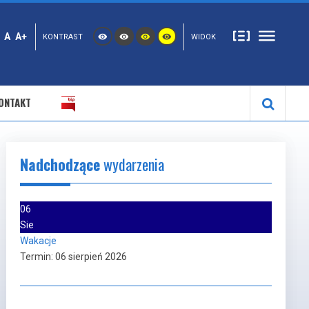
A
A+
KONTRAST
WIDOK
ONTAKT
Nadchodzące
wydarzenia
06
Sie
Wakacje
Termin:
06 sierpień 2026