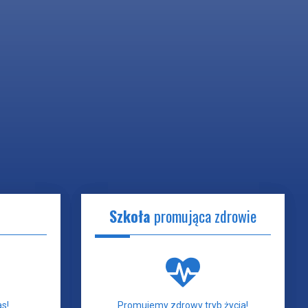
Szkoła
promująca zdrowie
s!
Promujemy zdrowy tryb życia!