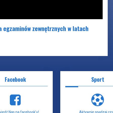
a egzaminów zewnętrznych w latach
Facebook
Sport
iedź Nas na facebook'u!
Aktywnie spędzaj cza