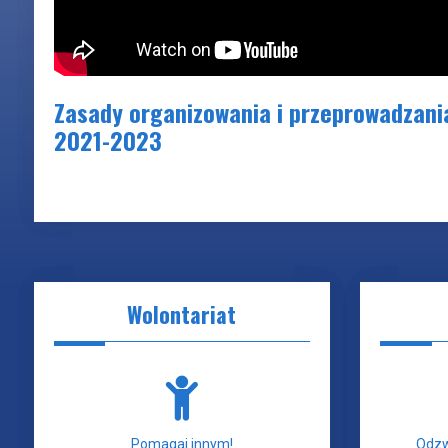
Zasady organizowania i przeprowadzani
2021-2023
Wolontariat
Pomagaj innym!
Odzw