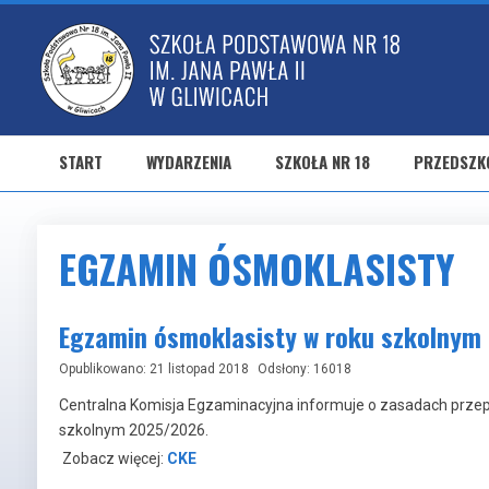
START
WYDARZENIA
SZKOŁA NR 18
PRZEDSZKO
EGZAMIN ÓSMOKLASISTY
Egzamin ósmoklasisty w roku szkolny
Opublikowano: 21 listopad 2018
Odsłony: 16018
Centralna Komisja Egzaminacyjna informuje o zasadach prze
szkolnym 2025/2026.
Zobacz więcej:
CKE