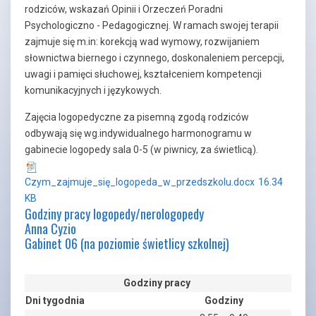
rodziców, wskazań Opinii i Orzeczeń Poradni
Psychologiczno - Pedagogicznej. W ramach swojej terapii
zajmuje się m.in: korekcją wad wymowy, rozwijaniem
słownictwa biernego i czynnego, doskonaleniem percepcji,
uwagi i pamięci słuchowej, kształceniem kompetencji
komunikacyjnych i językowych.
Zajęcia logopedyczne za pisemną zgodą rodziców
odbywają się wg.indywidualnego harmonogramu w
gabinecie logopedy sala 0-5 (w piwnicy, za świetlicą).
Czym_zajmuje_się_logopeda_w_przedszkolu.docx
16.34
KB
Godziny pracy logopedy/nerologopedy
Anna Cyzio
Gabinet 06 (na poziomie świetlicy szkolnej)
Godziny pracy
Dni tygodnia
Godziny